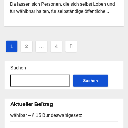
Da lassen sich Personen, die sich selbst Loben und
für wählbnar halten, für selbständige öffentliche...
Seitennummerierung
1
2
…
4
der
Beiträge
Suchen
Suchen
Aktueller Beitrag
wählbar – § 15 Bundeswahlgesetz