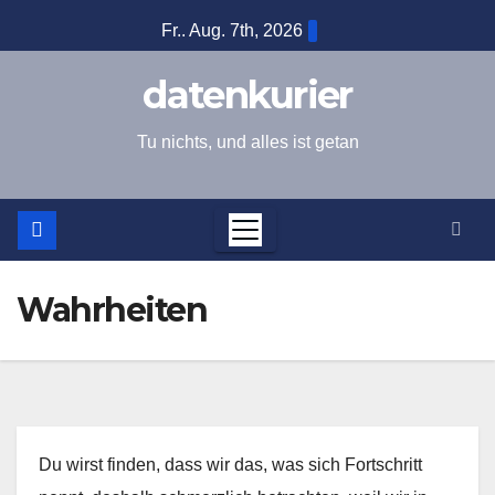
Zum
Fr.. Aug. 7th, 2026
Inhalt
springen
datenkurier
Tu nichts, und alles ist getan
Wahrheiten
Du wirst finden, dass wir das, was sich Fortschritt