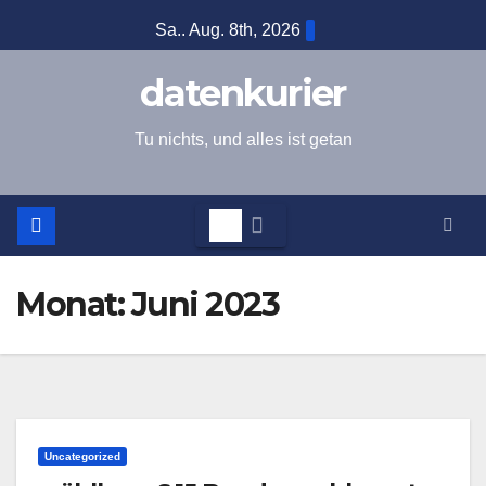
Zum
Sa.. Aug. 8th, 2026
Inhalt
springen
datenkurier
Tu nichts, und alles ist getan
Monat:
Juni 2023
Uncategorized