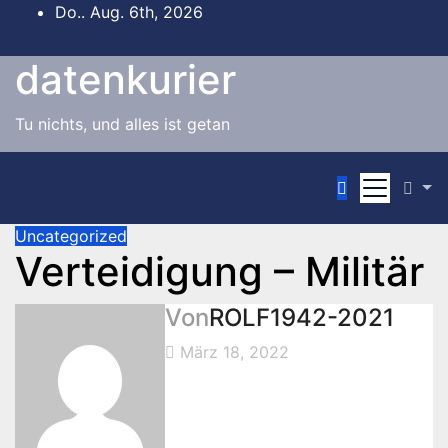
Zum
Do.. Aug. 6th, 2026
Inhalt
springen
datenkurier
Tu nichts, und alles ist getan
Uncategorized
Verteidigung – Militär
Von
ROLF1942-2021
März 18, 2022