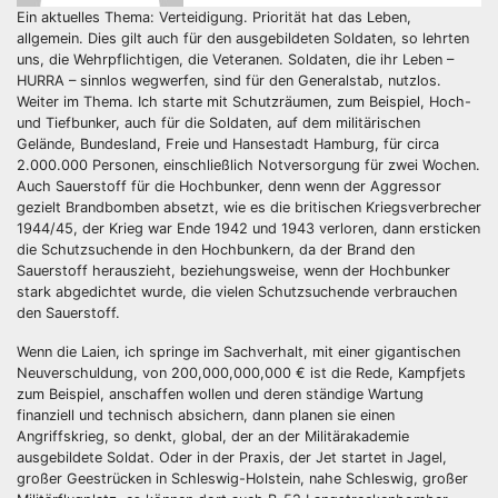
Ein aktuelles Thema: Verteidigung. Priorität hat das Leben,
allgemein. Dies gilt auch für den ausgebildeten Soldaten, so lehrten
uns, die Wehrpflichtigen, die Veteranen. Soldaten, die ihr Leben –
HURRA – sinnlos wegwerfen, sind für den Generalstab, nutzlos.
Weiter im Thema. Ich starte mit Schutzräumen, zum Beispiel, Hoch-
und Tiefbunker, auch für die Soldaten, auf dem militärischen
Gelände, Bundesland, Freie und Hansestadt Hamburg, für circa
2.000.000 Personen, einschließlich Notversorgung für zwei Wochen.
Auch Sauerstoff für die Hochbunker, denn wenn der Aggressor
gezielt Brandbomben absetzt, wie es die britischen Kriegsverbrecher
1944/45, der Krieg war Ende 1942 und 1943 verloren, dann ersticken
die Schutzsuchende in den Hochbunkern, da der Brand den
Sauerstoff herauszieht, beziehungsweise, wenn der Hochbunker
stark abgedichtet wurde, die vielen Schutzsuchende verbrauchen
den Sauerstoff.
Wenn die Laien, ich springe im Sachverhalt, mit einer gigantischen
Neuverschuldung, von 200,000,000,000 € ist die Rede, Kampfjets
zum Beispiel, anschaffen wollen und deren ständige Wartung
finanziell und technisch absichern, dann planen sie einen
Angriffskrieg, so denkt, global, der an der Militärakademie
ausgebildete Soldat. Oder in der Praxis, der Jet startet in Jagel,
großer Geestrücken in Schleswig-Holstein, nahe Schleswig, großer