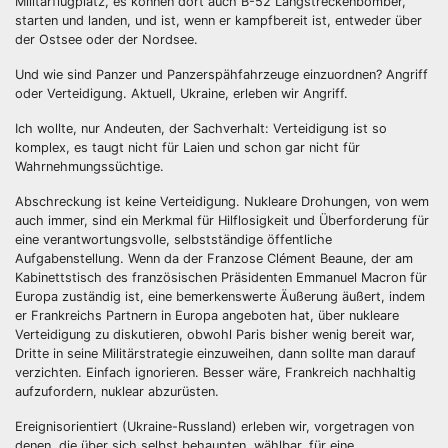
Militärflugplatz, es können dort auch B-52 Langstreckenbomber,
starten und landen, und ist, wenn er kampfbereit ist, entweder über
der Ostsee oder der Nordsee.
Und wie sind Panzer und Panzerspähfahrzeuge einzuordnen? Angriff
oder Verteidigung. Aktuell, Ukraine, erleben wir Angriff.
Ich wollte, nur Andeuten, der Sachverhalt: Verteidigung ist so
komplex, es taugt nicht für Laien und schon gar nicht für
Wahrnehmungssüchtige.
Abschreckung ist keine Verteidigung. Nukleare Drohungen, von wem
auch immer, sind ein Merkmal für Hilflosigkeit und Überforderung für
eine verantwortungsvolle, selbstständige öffentliche
Aufgabenstellung. Wenn da der Franzose Clément Beaune, der am
Kabinettstisch des französischen Präsidenten Emmanuel Macron für
Europa zuständig ist, eine bemerkenswerte Äußerung äußert, indem
er Frankreichs Partnern in Europa angeboten hat, über nukleare
Verteidigung zu diskutieren, obwohl Paris bisher wenig bereit war,
Dritte in seine Militärstrategie einzuweihen, dann sollte man darauf
verzichten. Einfach ignorieren. Besser wäre, Frankreich nachhaltig
aufzufordern, nuklear abzurüsten.
Ereignisorientiert (Ukraine-Russland) erleben wir, vorgetragen von
denen, die über sich selbst behaupten, wählbar, für eine