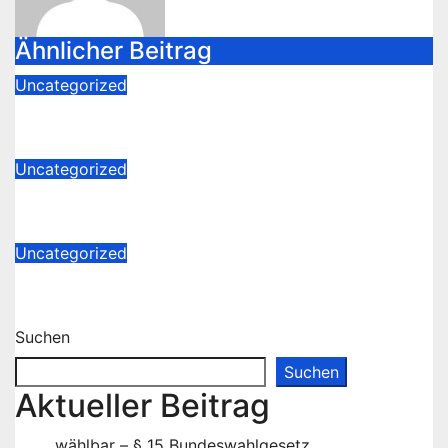
Ähnlicher Beitrag
Uncategorized
wählbar – § 15 Bundeswahlgesetz
Juni 14, 2023
ROLF1942-2021
Uncategorized
Vernichtungen – Philosophie
Mai 8, 2023
ROLF1942-2021
Uncategorized
Russland – Ukraine zwiespältiges?
März 14, 2023
ROLF1942-2021
Suchen
Suchen
Aktueller Beitrag
wählbar – § 15 Bundeswahlgesetz